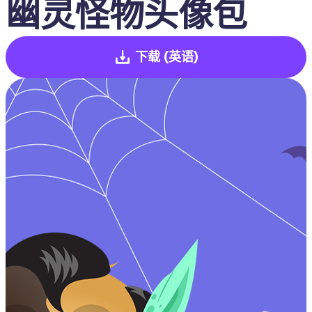
幽灵怪物头像包
下载
(英语)