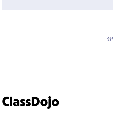
分
ClassDojo