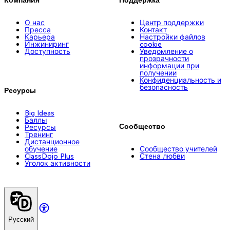
Компания
Поддержка
О нас
Центр поддержки
Пресса
Контакт
Карьера
Настройки файлов
Инжиниринг
cookie
Доступность
Уведомление о
прозрачности
информации при
получении
Конфиденциальность и
безопасность
Ресурсы
Big Ideas
Баллы
Сообщество
Ресурсы
Тренинг
Дистанционное
обучение
Сообщество учителей
ClassDojo Plus
Стена любви
Уголок активности
Русский