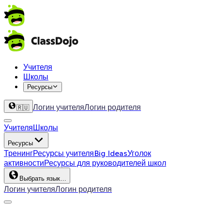
Учителя
Школы
Ресурсы
Логин учителя
Логин родителя
🇷🇺
Учителя
Школы
Ресурсы
Тренинг
Ресурсы учителя
Big Ideas
Уголок
активности
Ресурсы для руководителей школ
Выбрать язык…
Логин учителя
Логин родителя
ClassDojo App