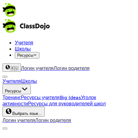
Учителя
Школы
Ресурсы
Логин учителя
Логин родителя
🇷🇺
Учителя
Школы
Ресурсы
Тренинг
Ресурсы учителя
Big Ideas
Уголок
активности
Ресурсы для руководителей школ
Выбрать язык…
Логин учителя
Логин родителя
ClassDojo App