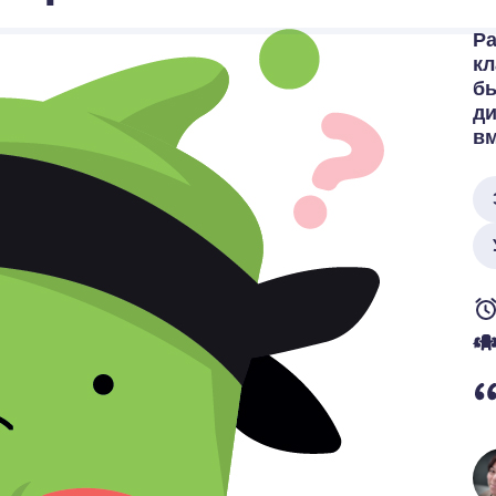
Ра
кл
бы
ди
вм