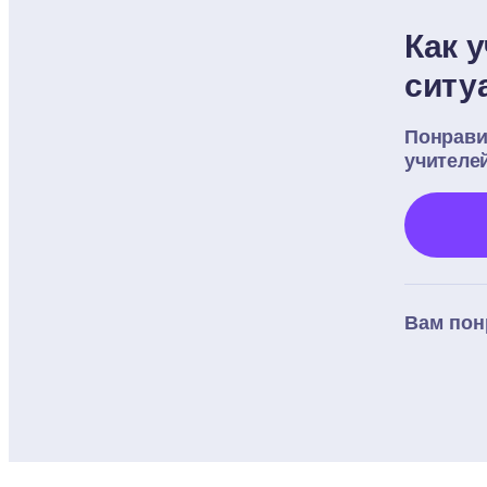
Как 
ситу
Понрави
учителе
Вам пон