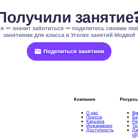
Получили занятие
я — значит заботиться — поделитесь своими лю
занятиями для класса в Уголке занятий Моджо!
Поделиться занятием
Компания
Ресурс
О нас
Bi
Пресса
Ба
Карьера
Ре
Инжиниринг
Тр
Доступность
Ди
об