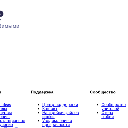
?
бимыми 
ы
Поддержка
Сообщество
g Ideas
Центр поддержки
Сообщество
ллы
Контакт
учителей
сурсы
Настройки файлов
Стена
енинг
cookie
любви
станционное
Уведомление о
учение
прозрачности