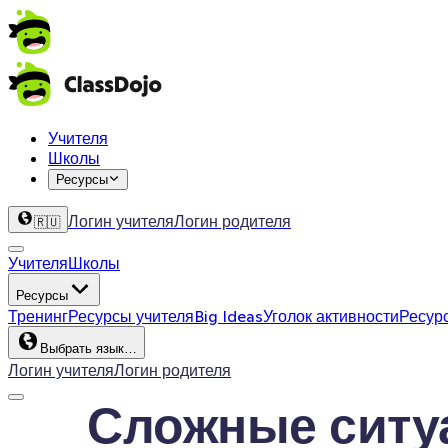
Учителя
Школы
Ресурсы
Логин учителя
Логин родителя
🇷🇺
Учителя
Школы
Ресурсы
Тренинг
Ресурсы учителя
Big Ideas
Уголок активности
Ресур
Выбрать язык…
Логин учителя
Логин родителя
Сложные ситу