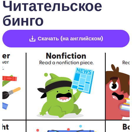
Читательское 
бинго
Скачать
(на английском)