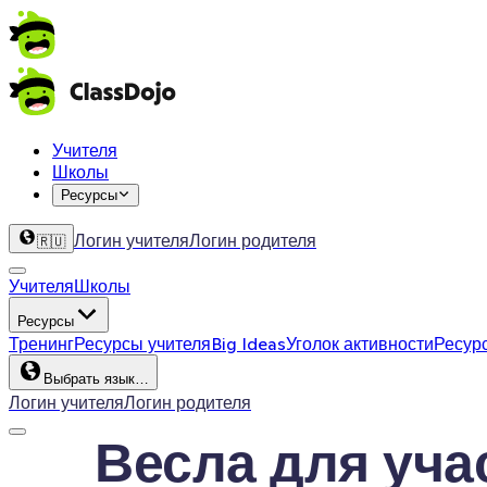
Учителя
Школы
Ресурсы
Логин учителя
Логин родителя
🇷🇺
Учителя
Школы
Ресурсы
Тренинг
Ресурсы учителя
Big Ideas
Уголок активности
Ресур
Выбрать язык…
Логин учителя
Логин родителя
Весла для уча