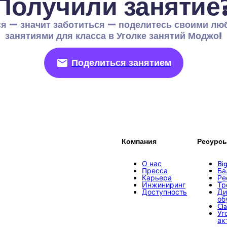
Получили занятие
я — значит заботиться — поделитесь своими лю
занятиями для класса в Уголке занятий Моджо!
Поделиться занятием
Компания
Ресурс
О нас
Bi
Пресса
Ба
Карьера
Ре
Инжиниринг
Тр
Доступность
Ди
об
Cl
Уг
ак