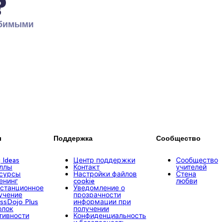
?
бимыми 
ы
Поддержка
Сообщество
g Ideas
Центр поддержки
Сообщество
ллы
Контакт
учителей
сурсы
Настройки файлов
Стена
енинг
cookie
любви
станционное
Уведомление о
учение
прозрачности
assDojo Plus
информации при
олок
получении
тивности
Конфиденциальность