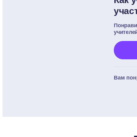
учас
Понрави
учителе
Вам пон