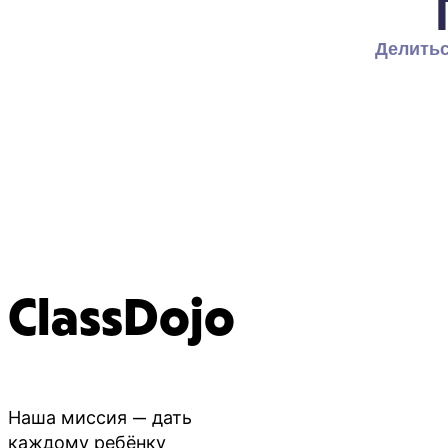
Делитьс
ClassDojo
Наша миссия — дать
каждому ребёнку