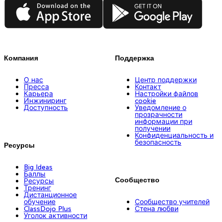
App Store
Google Play
Компания
Поддержка
О нас
Центр поддержки
Пресса
Контакт
Карьера
Настройки файлов
Инжиниринг
cookie
Доступность
Уведомление о
прозрачности
информации при
получении
Конфиденциальность и
безопасность
Ресурсы
Big Ideas
Баллы
Сообщество
Ресурсы
Тренинг
Дистанционное
обучение
Сообщество учителей
ClassDojo Plus
Стена любви
Уголок активности