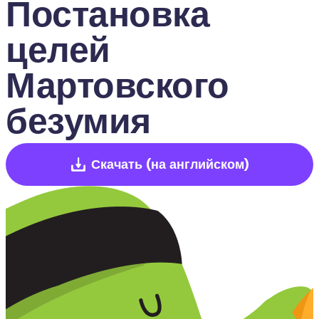
Постановка 
целей 
Мартовского 
безумия
Скачать
(на английском)