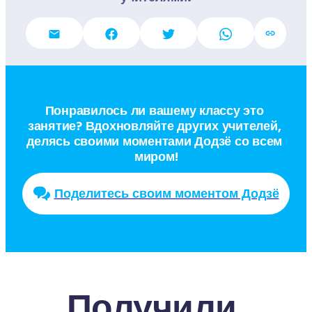
Понравилось ли вашему классу это 
занятие? Вдохновляйте других учителей, 
делясь своими моментами Додзё со всем 
миром!
Поделитесь своим моментом Додзё
Получили 