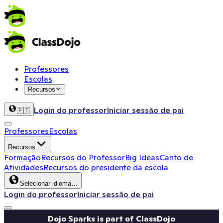
Professores
Escolas
Recursos
Login do professor
Iniciar sessão de pai
🇵🇹
Professores
Escolas
Recursos
Formação
Recursos do Professor
Big Ideas
Canto de
Atividades
Recursos do presidente da escola
Selecionar idioma…
Login do professor
Iniciar sessão de pai
Dojo Sparks is part of ClassDojo