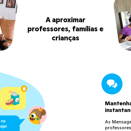
A aproximar
professores, famílias e
crianças
Mantenha
instanta
As Mensagen
professores,