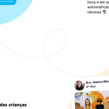
hora e em q
automaticam
idiomas 🌎
das crianças