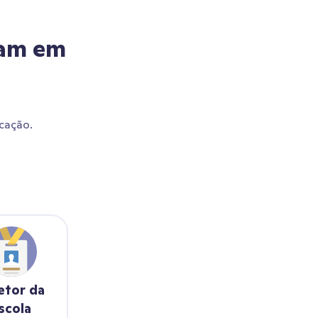
mam em
cação.
etor da
scola