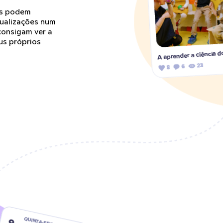
es podem
atualizações num
consigam ver a
us próprios