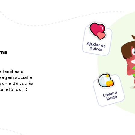
rma
 famílias a
zagem social e
s - e dá voz às
rtefólios 🎨