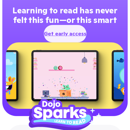
Learning to read has never
felt this fun—or this smart
Get early access