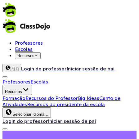
Professores
Escolas
Recursos
Login do professor
Iniciar sessão de pai
🇵🇹
Professores
Escolas
Recursos
Formação
Recursos do Professor
Big Ideas
Canto de
Atividades
Recursos do presidente da escola
Selecionar idioma…
Login do professor
Iniciar sessão de pai