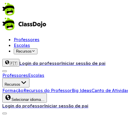
Professores
Escolas
Recursos
Login do professor
Iniciar sessão de pai
🇵🇹
Professores
Escolas
Recursos
Formação
Recursos do Professor
Big Ideas
Canto de Ativida
Selecionar idioma…
Login do professor
Iniciar sessão de pai