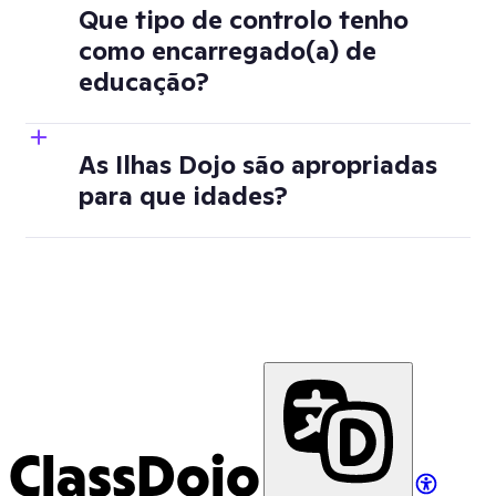
Que tipo de controlo tenho
como encarregado(a) de
educação?
As Ilhas Dojo são apropriadas
para que idades?
Nome de perfil > 
Configurações da conta/ícone de roda 
dentada > Ilhas Dojo
ClassDojo