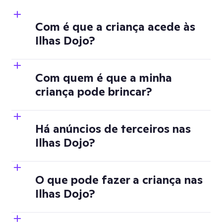
Com é que a criança acede às
Ilhas Dojo?
Com quem é que a minha
criança pode brincar?
(Clique no Nome 
de perfil 

na aplicação)
Há anúncios de terceiros nas
Ilhas Dojo?
(mais 
sobre as contas de aluno aqui)
O que pode fazer a criança nas
Ilhas Dojo?