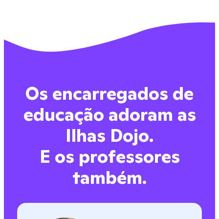
Os encarregados de
educação adoram as
Ilhas Dojo.
E os professores
também.