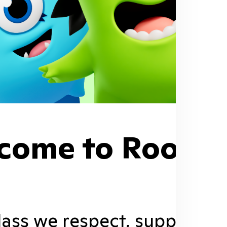
come to Room 1
class we respect, support, a