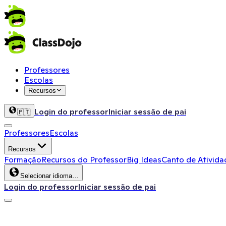
Professores
Escolas
Recursos
Login do professor
Iniciar sessão de pai
🇵🇹
Professores
Escolas
Recursos
Formação
Recursos do Professor
Big Ideas
Canto de Ativida
Selecionar idioma…
Login do professor
Iniciar sessão de pai