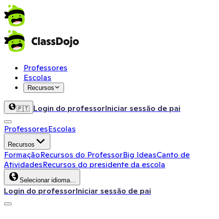
Professores
Escolas
Recursos
Login do professor
Iniciar sessão de pai
🇵🇹
Professores
Escolas
Recursos
Formação
Recursos do Professor
Big Ideas
Canto de
Atividades
Recursos do presidente da escola
Selecionar idioma…
Login do professor
Iniciar sessão de pai
ClassDojo App