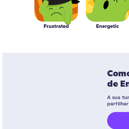
Como 
de E
A sua tu
partilha