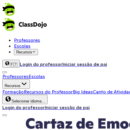
Professores
Escolas
Recursos
Login do professor
Iniciar sessão de pai
🇵🇹
Professores
Escolas
Recursos
Formação
Recursos do Professor
Big Ideas
Canto de Ativida
Selecionar idioma…
Login do professor
Iniciar sessão de pai
Cartaz de Emo