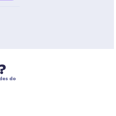
?
des do 