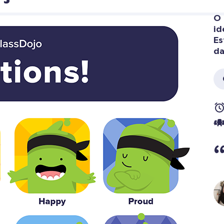
O 
id
Es
da