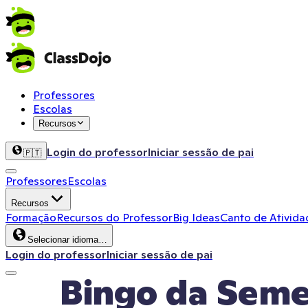
Professores
Escolas
Recursos
Login do professor
Iniciar sessão de pai
🇵🇹
Professores
Escolas
Recursos
Formação
Recursos do Professor
Big Ideas
Canto de Ativida
Selecionar idioma…
Login do professor
Iniciar sessão de pai
Bingo da Seme