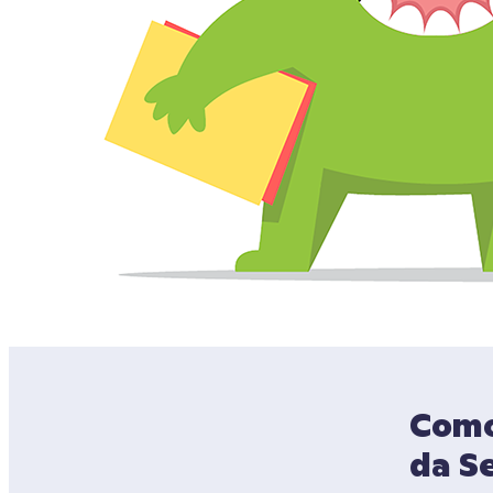
Como 
da S