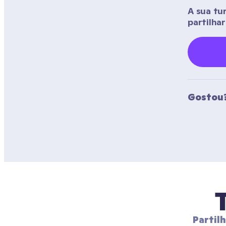
A sua tu
partilha
Gostou?
Partil