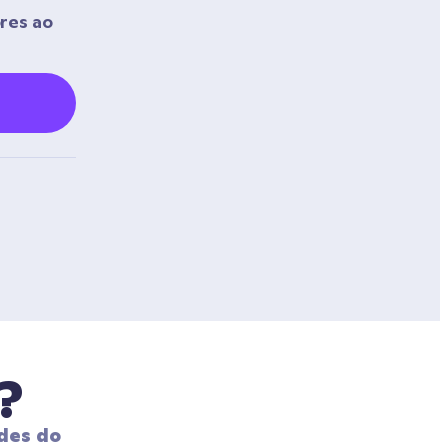
res ao 
?
des do 