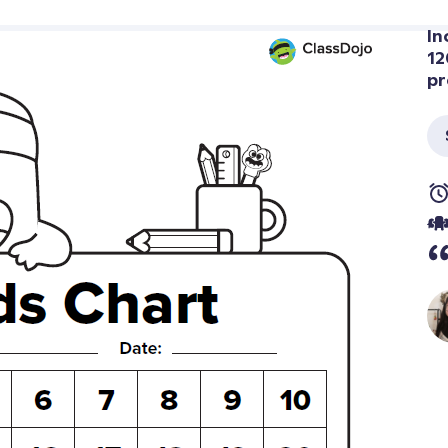
In
12
pr