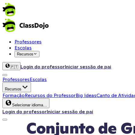
Professores
Escolas
Recursos
Login do professor
Iniciar sessão de pai
🇵🇹
Professores
Escolas
Recursos
Formação
Recursos do Professor
Big Ideas
Canto de Ativida
Selecionar idioma…
Login do professor
Iniciar sessão de pai
Conjunto de G