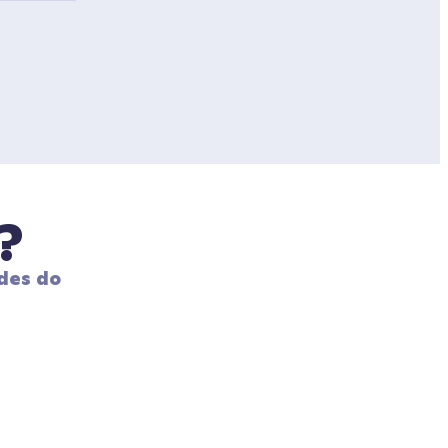
?
des do 