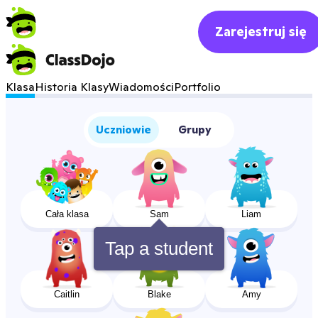
Zarejestruj się
Klasa
Historia Klasy
Wiadomości
Portfolio
Uczniowie
Grupy
Cała klasa
Sam
Liam
Tap a student
Caitlin
Blake
Amy