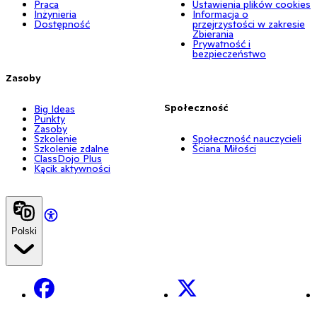
Praca
Ustawienia plików cookies
Inżynieria
Informacja o
Dostępność
przejrzystości w zakresie
Zbierania
Prywatność i
bezpieczeństwo
Zasoby
Społeczność
Big Ideas
Punkty
Zasoby
Szkolenie
Społeczność nauczycieli
Szkolenie zdalne
Ściana Miłości
ClassDojo Plus
Kącik aktywności
Polski
Facebook
X