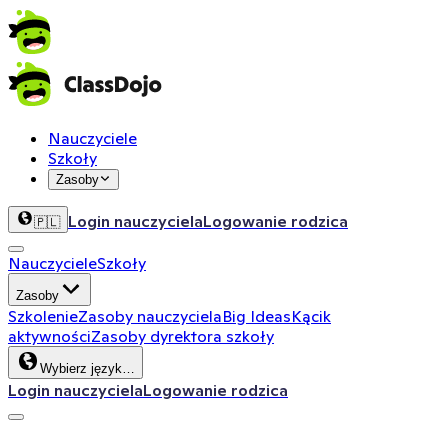
Nauczyciele
Szkoły
Zasoby
Login nauczyciela
Logowanie rodzica
🇵🇱
Nauczyciele
Szkoły
Zasoby
Szkolenie
Zasoby nauczyciela
Big Ideas
Kącik
aktywności
Zasoby dyrektora szkoły
Wybierz język…
Login nauczyciela
Logowanie rodzica