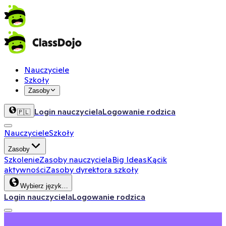
Nauczyciele
Szkoły
Zasoby
Login nauczyciela
Logowanie rodzica
🇵🇱
Nauczyciele
Szkoły
Zasoby
Szkolenie
Zasoby nauczyciela
Big Ideas
Kącik
aktywności
Zasoby dyrektora szkoły
Wybierz język…
Login nauczyciela
Logowanie rodzica