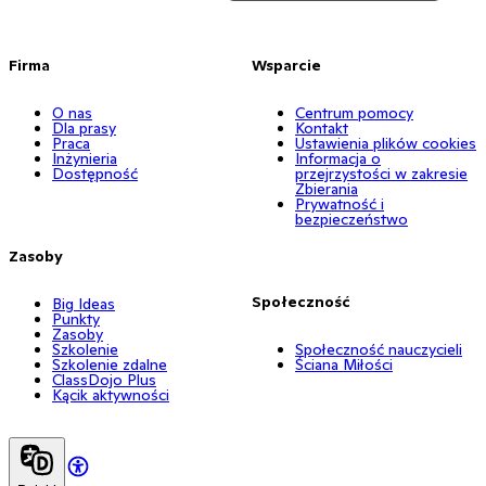
Firma
Wsparcie
O nas
Centrum pomocy
Dla prasy
Kontakt
Praca
Ustawienia plików cookies
Inżynieria
Informacja o
Dostępność
przejrzystości w zakresie
Zbierania
Prywatność i
bezpieczeństwo
Zasoby
Społeczność
Big Ideas
Punkty
Zasoby
Szkolenie
Społeczność nauczycieli
Szkolenie zdalne
Ściana Miłości
ClassDojo Plus
Kącik aktywności