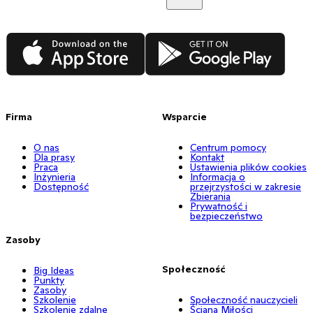
App Store
Google Play
Firma
Wsparcie
O nas
Centrum pomocy
Dla prasy
Kontakt
Praca
Ustawienia plików cookies
Inżynieria
Informacja o
Dostępność
przejrzystości w zakresie
Zbierania
Prywatność i
bezpieczeństwo
Zasoby
Społeczność
Big Ideas
Punkty
Zasoby
Szkolenie
Społeczność nauczycieli
Szkolenie zdalne
Ściana Miłości