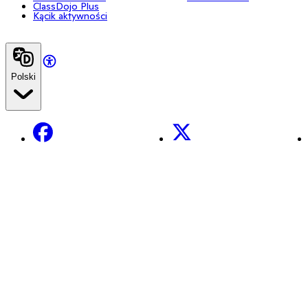
ClassDojo Plus
Kącik aktywności
Polski
Facebook
X