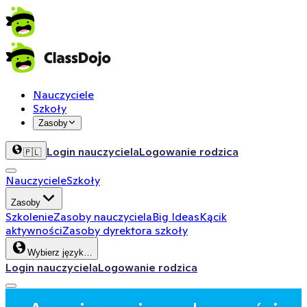
Nauczyciele
Szkoły
Zasoby
Login nauczyciela
Logowanie rodzica
🇵🇱
Nauczyciele
Szkoły
Zasoby
Szkolenie
Zasoby nauczyciela
Big Ideas
Kącik
aktywności
Zasoby dyrektora szkoły
Wybierz język…
Login nauczyciela
Logowanie rodzica