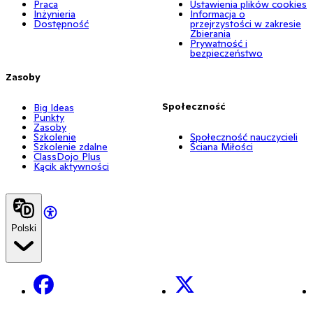
Praca
Ustawienia plików cookies
Inżynieria
Informacja o
Dostępność
przejrzystości w zakresie
Zbierania
Prywatność i
bezpieczeństwo
Zasoby
Społeczność
Big Ideas
Punkty
Zasoby
Szkolenie
Społeczność nauczycieli
Szkolenie zdalne
Ściana Miłości
ClassDojo Plus
Kącik aktywności
Polski
Facebook
X