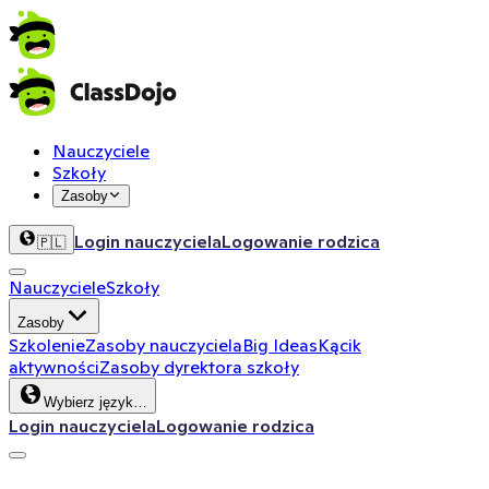
Nauczyciele
Szkoły
Zasoby
Login nauczyciela
Logowanie rodzica
🇵🇱
Nauczyciele
Szkoły
Zasoby
Szkolenie
Zasoby nauczyciela
Big Ideas
Kącik
aktywności
Zasoby dyrektora szkoły
Wybierz język…
Login nauczyciela
Logowanie rodzica