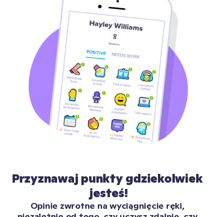
Przyznawaj punkty gdziekolwiek 
jesteś!
Opinie zwrotne na wyciągnięcie ręki, 
niezależnie od tego, czy uczysz zdalnie, czy 