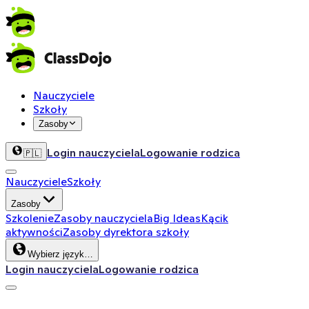
Nauczyciele
Szkoły
Zasoby
Login nauczyciela
Logowanie rodzica
🇵🇱
Nauczyciele
Szkoły
Zasoby
Szkolenie
Zasoby nauczyciela
Big Ideas
Kącik
aktywności
Zasoby dyrektora szkoły
Wybierz język…
Login nauczyciela
Logowanie rodzica