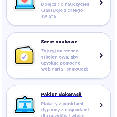
Dołącz do nauczycieli 
ClassDojo z całego 
świata
Serie naukowe
Zajrzyj na stronę 
szkoleniową, aby 
uzyskać pomocne 
webinaria i samouczki
Pakiet dekoracji
Plakaty z punktami, 
dyplomy z nagrodami 
dla uczniów i więcej