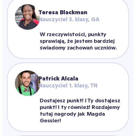
Teresa Blackman
Nauczyciel 3. klasy, GA
W rzeczywistości, punkty 
sprawiają, że jestem bardziej 
świadomy zachowań uczniów.
Patrick Alcala
Nauczyciel 1. klasy, TN
Dostajesz punkt! I Ty dostajesz 
punkt! I ty również! Rozdajemy 
tutaj nagrody jak Magda 
Gessler!