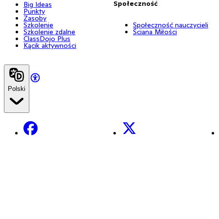
Społeczność
Big Ideas
Punkty
Zasoby
Szkolenie
Społeczność nauczycieli
Szkolenie zdalne
Ściana Miłości
ClassDojo Plus
Kącik aktywności
Polski
Facebook
X