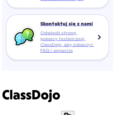
Skontaktuj się z nami
Odwiedź stronę 
pomocy technicznej 
ClassDojo, aby zobaczyć 
FAQ i wsparcie
ClassDojo