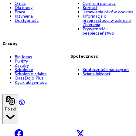
O nas
Centrum pomocy
Dla prasy
Kontakt
Praca
Ustawienia plików cookies
Inżynieria
Informacja o
Dostępność
przejrzystości w zakresie
Zbierania
Prywatność i
bezpieczeństwo
Zasoby
Społeczność
Big Ideas
Punkty
Zasoby
Szkolenie
Społeczność nauczycieli
Szkolenie zdalne
Ściana Miłości
ClassDojo Plus
Kącik aktywności
Polski
Facebook
X