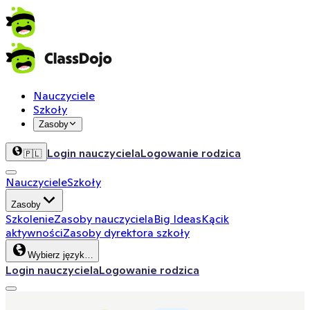
Nauczyciele
Szkoły
Zasoby
Login nauczyciela
Logowanie rodzica
🇵🇱
Nauczyciele
Szkoły
Zasoby
Szkolenie
Zasoby nauczyciela
Big Ideas
Kącik
aktywności
Zasoby dyrektora szkoły
Wybierz język…
Login nauczyciela
Logowanie rodzica