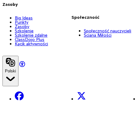
Zasoby
Społeczność
Big Ideas
Punkty
Zasoby
Szkolenie
Społeczność nauczycieli
Szkolenie zdalne
Ściana Miłości
ClassDojo Plus
Kącik aktywności
Polski
Facebook
X