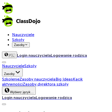
Nauczyciele
Szkoły
Zasoby
Login nauczyciela
Logowanie rodzica
🇵🇱
Nauczyciele
Szkoły
Zasoby
Szkolenie
Zasoby nauczyciela
Big Ideas
Kącik
aktywności
Zasoby dyrektora szkoły
Wybierz język…
Login nauczyciela
Logowanie rodzica