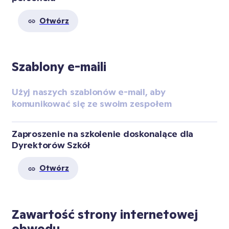
Otwórz
Szablony e-maili
Użyj naszych szablonów e-mail, aby 
komunikować się ze swoim zespołem
Zaproszenie na szkolenie doskonalące dla 
Dyrektorów Szkół
Otwórz
Zawartość strony internetowej
obwodu