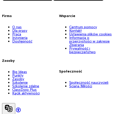
Firma
Wsparcie
O nas
Centrum pomocy
Dla prasy
Kontakt
Praca
Ustawienia plików cookies
Inżynieria
Informacja o
Dostępność
przejrzystości w zakresie
Zbierania
Prywatność i
bezpieczeństwo
Zasoby
Społeczność
Big Ideas
Punkty
Zasoby
Szkolenie
Społeczność nauczycieli
Szkolenie zdalne
Ściana Miłości
ClassDojo Plus
Kącik aktywności