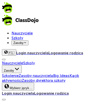
Nauczyciele
Szkoły
Zasoby
Login nauczyciela
Logowanie rodzica
🇵🇱
Nauczyciele
Szkoły
Zasoby
Szkolenie
Zasoby nauczyciela
Big Ideas
Kącik
aktywności
Zasoby dyrektora szkoły
Wybierz język…
Login nauczyciela
Logowanie rodzica