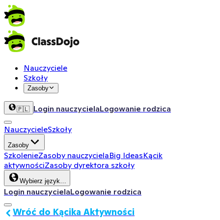
Nauczyciele
Szkoły
Zasoby
Login nauczyciela
Logowanie rodzica
🇵🇱
Nauczyciele
Szkoły
Zasoby
Szkolenie
Zasoby nauczyciela
Big Ideas
Kącik
aktywności
Zasoby dyrektora szkoły
Wybierz język…
Login nauczyciela
Logowanie rodzica
Wróć do Kącika Aktywności