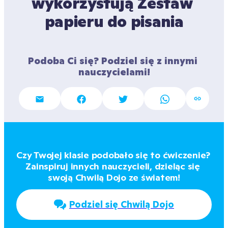
wykorzystują Zestaw 
papieru do pisania
Podoba Ci się? Podziel się z innymi 
nauczycielami!
Czy Twojej klasie podobało się to ćwiczenie? 
Zainspiruj innych nauczycieli, dzieląc się 
swoją Chwilą Dojo ze światem!
Podziel się Chwilą Dojo