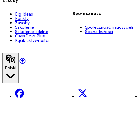
Zasoby
Społeczność
Big Ideas
Punkty
Zasoby
Szkolenie
Społeczność nauczycieli
Szkolenie zdalne
Ściana Miłości
ClassDojo Plus
Kącik aktywności
Polski
Facebook
X