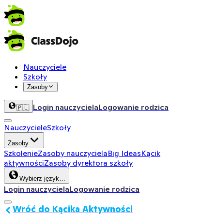
Nauczyciele
Szkoły
Zasoby
Login nauczyciela
Logowanie rodzica
🇵🇱
Nauczyciele
Szkoły
Zasoby
Szkolenie
Zasoby nauczyciela
Big Ideas
Kącik
aktywności
Zasoby dyrektora szkoły
Wybierz język…
Login nauczyciela
Logowanie rodzica
Wróć do Kącika Aktywności