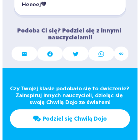
Heeeej💚
Podoba Ci się? Podziel się z innymi 
nauczycielami!
Czy Twojej klasie podobało się to ćwiczenie? 
Zainspiruj innych nauczycieli, dzieląc się 
swoją Chwilą Dojo ze światem!
Podziel się Chwilą Dojo