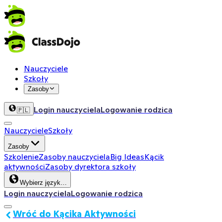
Nauczyciele
Szkoły
Zasoby
Login nauczyciela
Logowanie rodzica
🇵🇱
Nauczyciele
Szkoły
Zasoby
Szkolenie
Zasoby nauczyciela
Big Ideas
Kącik
aktywności
Zasoby dyrektora szkoły
Wybierz język…
Login nauczyciela
Logowanie rodzica
Wróć do Kącika Aktywności