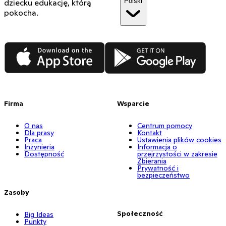
Polski
dziecku edukację, którą
pokocha.
App Store
Google Play
Firma
Wsparcie
O nas
Centrum pomocy
Dla prasy
Kontakt
Praca
Ustawienia plików cookies
Inżynieria
Informacja o
Dostępność
przejrzystości w zakresie
Zbierania
Prywatność i
bezpieczeństwo
Zasoby
Społeczność
Big Ideas
Punkty