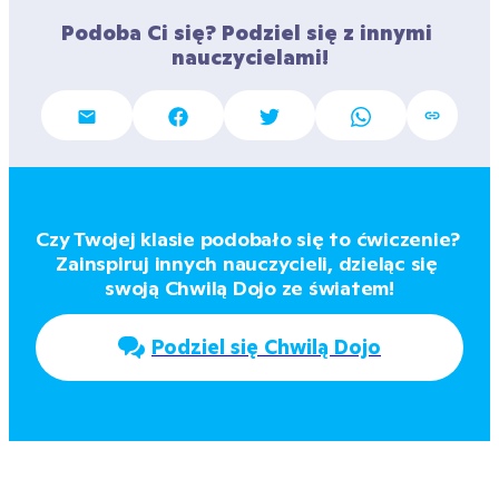
Podoba Ci się? Podziel się z innymi 
nauczycielami!
Czy Twojej klasie podobało się to ćwiczenie? 
Zainspiruj innych nauczycieli, dzieląc się 
swoją Chwilą Dojo ze światem!
Podziel się Chwilą Dojo