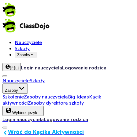
Nauczyciele
Szkoły
Zasoby
Login nauczyciela
Logowanie rodzica
🇵🇱
Nauczyciele
Szkoły
Zasoby
Szkolenie
Zasoby nauczyciela
Big Ideas
Kącik
aktywności
Zasoby dyrektora szkoły
Wybierz język…
Login nauczyciela
Logowanie rodzica
Wróć do Kącika Aktywności