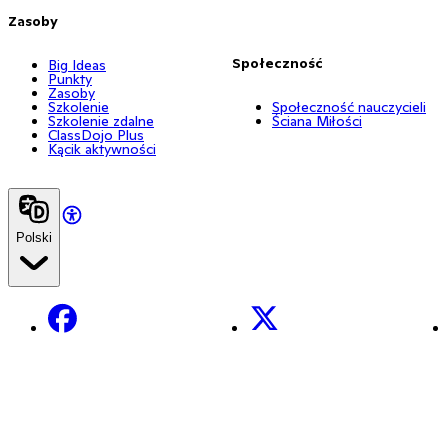
Zasoby
Społeczność
Big Ideas
Punkty
Zasoby
Szkolenie
Społeczność nauczycieli
Szkolenie zdalne
Ściana Miłości
ClassDojo Plus
Kącik aktywności
Polski
Facebook
X