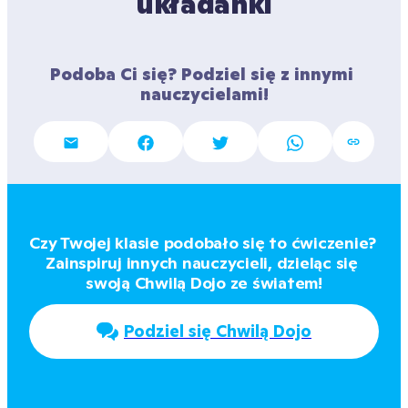
układanki
Podoba Ci się? Podziel się z innymi 
nauczycielami!
Czy Twojej klasie podobało się to ćwiczenie? 
Zainspiruj innych nauczycieli, dzieląc się 
swoją Chwilą Dojo ze światem!
Podziel się Chwilą Dojo