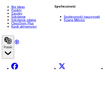
Społeczność
Big Ideas
Punkty
Zasoby
Szkolenie
Społeczność nauczycieli
Szkolenie zdalne
Ściana Miłości
ClassDojo Plus
Kącik aktywności
Polski
Facebook
X