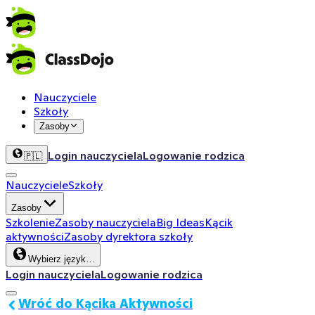
Nauczyciele
Szkoły
Zasoby
Login nauczyciela
Logowanie rodzica
🇵🇱
Nauczyciele
Szkoły
Zasoby
Szkolenie
Zasoby nauczyciela
Big Ideas
Kącik
aktywności
Zasoby dyrektora szkoły
Wybierz język…
Login nauczyciela
Logowanie rodzica
Wróć do Kącika Aktywności