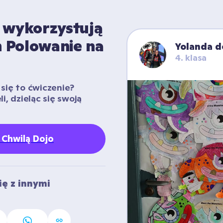
 wykorzystują 
 Polowanie na 
Yolanda d
4. klasa
się to ćwiczenie? 
i, dzieląc się swoją 
ę Chwilą Dojo
ę z innymi 