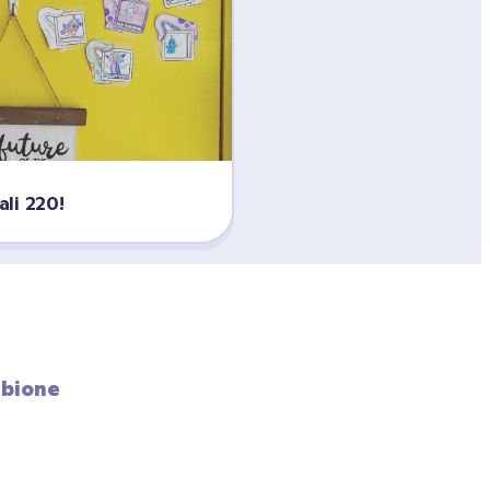
li 220!
bione 