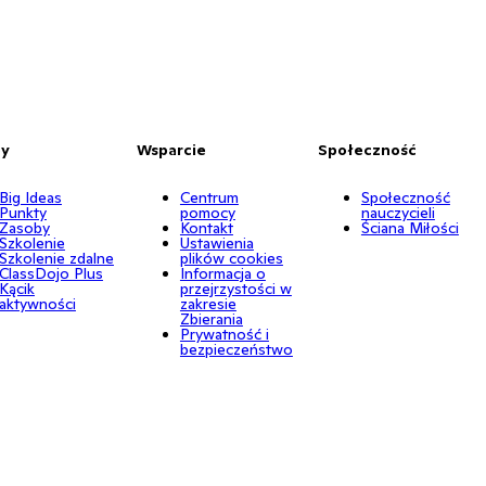
by
Wsparcie
Społeczność
Big Ideas
Centrum
Społeczność
Punkty
pomocy
nauczycieli
Zasoby
Kontakt
Ściana Miłości
Szkolenie
Ustawienia
Szkolenie zdalne
plików cookies
ClassDojo Plus
Informacja o
Kącik
przejrzystości w
aktywności
zakresie
Zbierania
Prywatność i
bezpieczeństwo