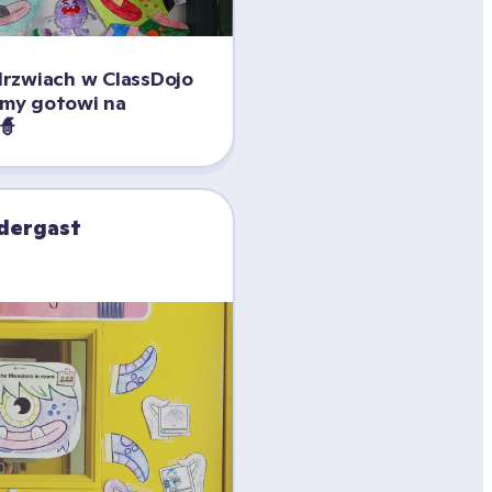
rzwiach w ClassDojo 
śmy gotowi na 
🧙
dergast