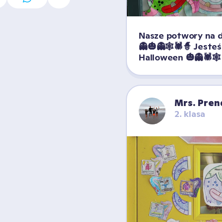
Nasze potwory na d
👻🎃👻🕸️🕷️🧙 Jeste
Halloween 🎃👻🕷️🕸️
Mrs. Pren
2. klasa