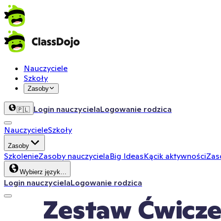
Nauczyciele
Szkoły
Zasoby
Login nauczyciela
Logowanie rodzica
🇵🇱
Nauczyciele
Szkoły
Zasoby
Szkolenie
Zasoby nauczyciela
Big Ideas
Kącik aktywności
Zas
Wybierz język…
Login nauczyciela
Logowanie rodzica
Zestaw Ćwicze