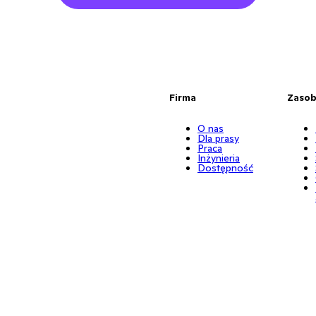
Firma
Zaso
O nas
Dla prasy
Praca
Inżynieria
Dostępność