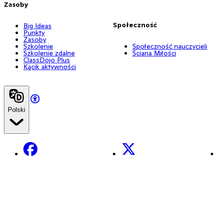
Zasoby
Społeczność
Big Ideas
Punkty
Zasoby
Szkolenie
Społeczność nauczycieli
Szkolenie zdalne
Ściana Miłości
ClassDojo Plus
Kącik aktywności
Polski
Facebook
X