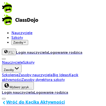
Nauczyciele
Szkoły
Zasoby
Login nauczyciela
Logowanie rodzica
🇵🇱
Nauczyciele
Szkoły
Zasoby
Szkolenie
Zasoby nauczyciela
Big Ideas
Kącik
aktywności
Zasoby dyrektora szkoły
Wybierz język…
Login nauczyciela
Logowanie rodzica
Wróć do Kącika Aktywności