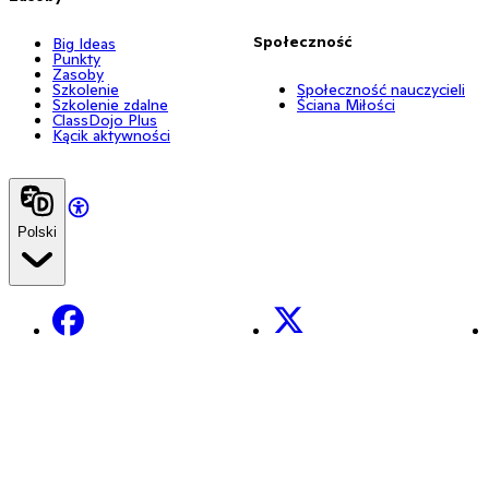
Społeczność
Big Ideas
Punkty
Zasoby
Szkolenie
Społeczność nauczycieli
Szkolenie zdalne
Ściana Miłości
ClassDojo Plus
Kącik aktywności
Polski
Facebook
X