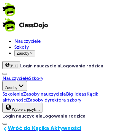
Nauczyciele
Szkoły
Zasoby
Login nauczyciela
Logowanie rodzica
🇵🇱
Nauczyciele
Szkoły
Zasoby
Szkolenie
Zasoby nauczyciela
Big Ideas
Kącik
aktywności
Zasoby dyrektora szkoły
Wybierz język…
Login nauczyciela
Logowanie rodzica
Wróć do Kącika Aktywności