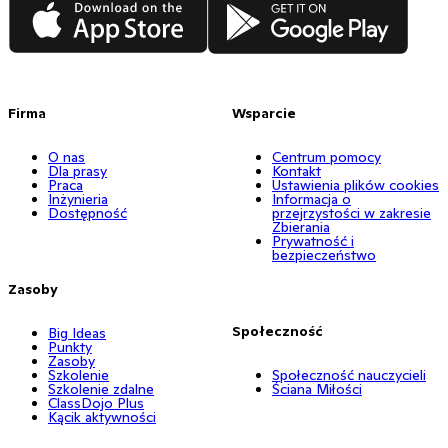
App Store
Google Play
Firma
Wsparcie
O nas
Centrum pomocy
Dla prasy
Kontakt
Praca
Ustawienia plików cookies
Inżynieria
Informacja o
Dostępność
przejrzystości w zakresie
Zbierania
Prywatność i
bezpieczeństwo
Zasoby
Społeczność
Big Ideas
Punkty
Zasoby
Szkolenie
Społeczność nauczycieli
Szkolenie zdalne
Ściana Miłości
ClassDojo Plus
Kącik aktywności