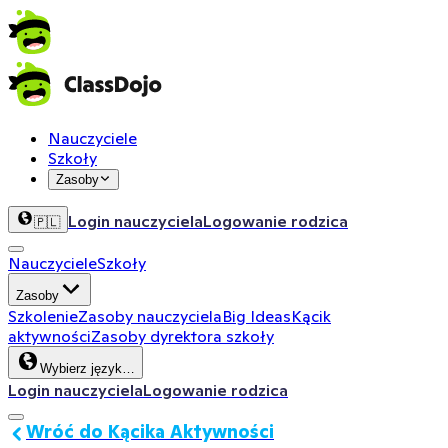
Nauczyciele
Szkoły
Zasoby
Login nauczyciela
Logowanie rodzica
🇵🇱
Nauczyciele
Szkoły
Zasoby
Szkolenie
Zasoby nauczyciela
Big Ideas
Kącik
aktywności
Zasoby dyrektora szkoły
Wybierz język…
Login nauczyciela
Logowanie rodzica
Wróć do Kącika Aktywności