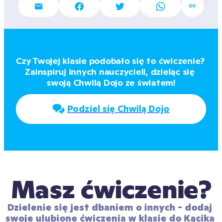
Czy Twojej klasie podobało się to ćwiczenie? 
Zainspiruj innych nauczycieli, dzieląc się 
swoją Chwilą Dojo ze światem!
Podziel się Chwilą Dojo
Masz ćwiczenie?
Dzielenie się jest dbaniem o innych - dodaj 
swoje ulubione ćwiczenia w klasie do Kącika 