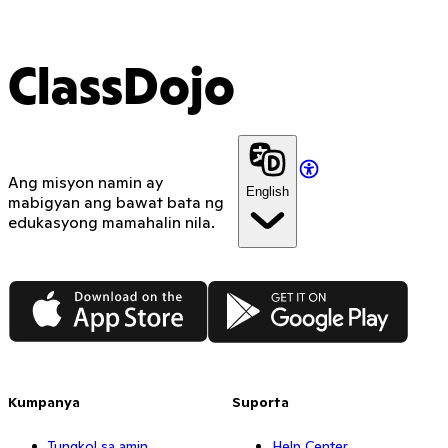
ClassDojo
Ang misyon namin ay
English
mabigyan ang bawat bata ng
edukasyong mamahalin nila.
App Store
Google Play
Kumpanya
Suporta
Tungkol sa amin
Help Center