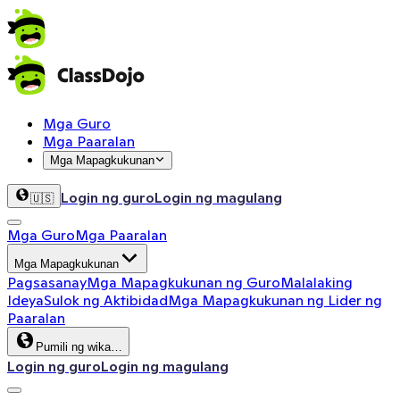
Mga Guro
Mga Paaralan
Mga Mapagkukunan
Login ng guro
Login ng magulang
🇺🇸
Mga Guro
Mga Paaralan
Mga Mapagkukunan
Pagsasanay
Mga Mapagkukunan ng Guro
Malalaking
Ideya
Sulok ng Aktibidad
Mga Mapagkukunan ng Lider ng
Paaralan
Pumili ng wika…
Login ng guro
Login ng magulang