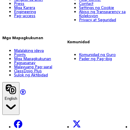
Press
Contact
Mga Karera
Settings ng Cookie
Engineering
Abiso ng Transparency sa
Pag-access
Koleksyon
Privacy at Seguridad
Mga Mapagkukunan
Komunidad
Malalaking ideya
Points
Komunidad ng Guro
Mga Mapagkukunan
Pader ng Pag-ibig
Pagsasanay
Malayuang Pag-aaral
ClassDojo Plus
Sulok ng Aktibidad
English
Facebook
X