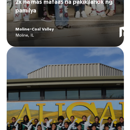
2x na mas mataas na pakikilahok ng
pamilya
Moline-Coal Valley
Moline, IL
Explore
Moline-Coal Valley
's story