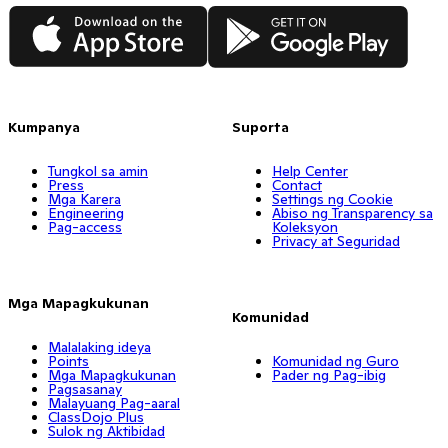
App Store
Google Play
Kumpanya
Suporta
Tungkol sa amin
Help Center
Press
Contact
Mga Karera
Settings ng Cookie
Engineering
Abiso ng Transparency sa
Pag-access
Koleksyon
Privacy at Seguridad
Mga Mapagkukunan
Komunidad
Malalaking ideya
Points
Komunidad ng Guro
Mga Mapagkukunan
Pader ng Pag-ibig
Pagsasanay
Malayuang Pag-aaral
ClassDojo Plus
Sulok ng Aktibidad