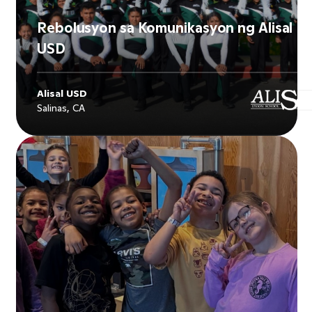
Rebolusyon sa Komunikasyon ng Alisal
USD
Alisal USD
Salinas, CA
Explore
Alisal USD
's story