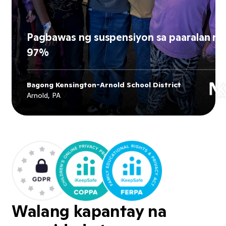
Pagbawas ng suspensiyon sa paaralan ng
97%
Bagong Kensington-Arnold School District
Explore
Bagong Kensington-Arnold
Arnold, PA
School District
's story
Walang kapantay na