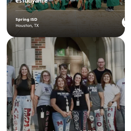
estudyante
Spring ISD
Houston, TX
Explore
Spring ISD
's story