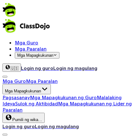
Mga Guro
Mga Paaralan
Mga Mapagkukunan
Login ng guro
Login ng magulang
🇺🇸
Mga Guro
Mga Paaralan
Mga Mapagkukunan
Pagsasanay
Mga Mapagkukunan ng Guro
Malalaking
Ideya
Sulok ng Aktibidad
Mga Mapagkukunan ng Lider ng
Paaralan
Pumili ng wika…
Login ng guro
Login ng magulang