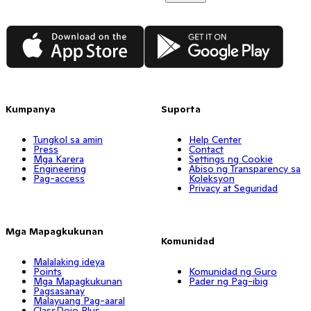
App Store
Google Play
Kumpanya
Suporta
Tungkol sa amin
Help Center
Press
Contact
Mga Karera
Settings ng Cookie
Engineering
Abiso ng Transparency sa
Pag-access
Koleksyon
Privacy at Seguridad
Mga Mapagkukunan
Komunidad
Malalaking ideya
Points
Komunidad ng Guro
Mga Mapagkukunan
Pader ng Pag-ibig
Pagsasanay
Malayuang Pag-aaral
ClassDojo Plus