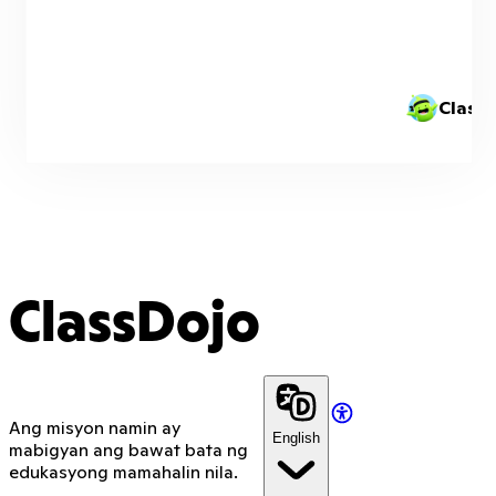
Class
ClassDojo
Ang misyon namin ay
English
mabigyan ang bawat bata ng
edukasyong mamahalin nila.