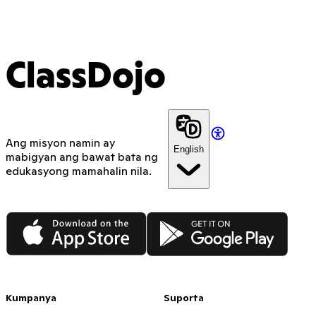
ClassDojo App
ClassDojo
Ang misyon namin ay
English
mabigyan ang bawat bata ng
edukasyong mamahalin nila.
App Store
Google Play
Kumpanya
Suporta