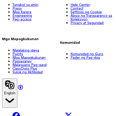
Tungkol sa amin
Help Center
Press
Contact
Mga Karera
Settings ng Cookie
Engineering
Abiso ng Transparency sa
Pag-access
Koleksyon
Privacy at Seguridad
Mga Mapagkukunan
Komunidad
Malalaking ideya
Points
Komunidad ng Guro
Mga Mapagkukunan
Pader ng Pag-ibig
Pagsasanay
Malayuang Pag-aaral
ClassDojo Plus
Sulok ng Aktibidad
English
Facebook
X