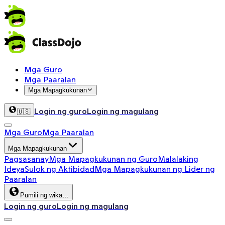
Mga Guro
Mga Paaralan
Mga Mapagkukunan
Login ng guro
Login ng magulang
🇺🇸
Mga Guro
Mga Paaralan
Mga Mapagkukunan
Pagsasanay
Mga Mapagkukunan ng Guro
Malalaking
Ideya
Sulok ng Aktibidad
Mga Mapagkukunan ng Lider ng
Paaralan
Pumili ng wika…
Login ng guro
Login ng magulang