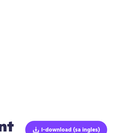
nt
I-download
(sa ingles)