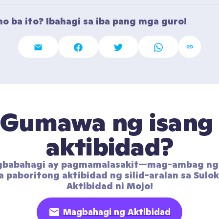
o ba ito? Ibahagi sa iba pang mga guro!
Gumawa ng isang 
aktibidad?
gbabahagi ay pagmamalasakit—mag-ambag ng 
 paboritong aktibidad ng silid-aralan sa Sulok
Aktibidad ni Mojo!
Magbahagi ng Aktibidad