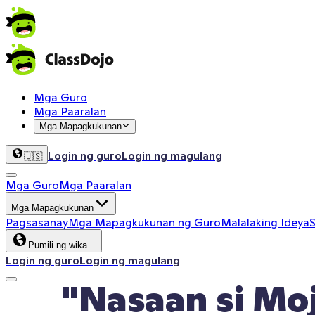
Mga Guro
Mga Paaralan
Mga Mapagkukunan
Login ng guro
Login ng magulang
🇺🇸
Mga Guro
Mga Paaralan
Mga Mapagkukunan
Pagsasanay
Mga Mapagkukunan ng Guro
Malalaking Ideya
S
Pumili ng wika…
Login ng guro
Login ng magulang
"Nasaan si Mo