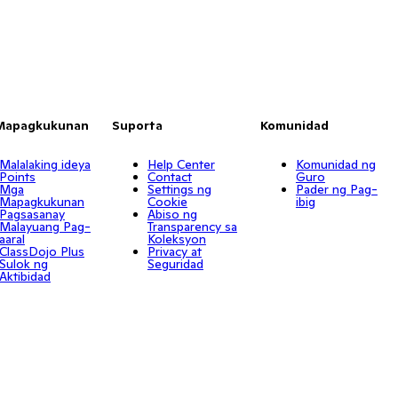
Mapagkukunan
Suporta
Komunidad
Malalaking ideya
Help Center
Komunidad ng
Points
Contact
Guro
Mga
Settings ng
Pader ng Pag-
Mapagkukunan
Cookie
ibig
Pagsasanay
Abiso ng
Malayuang Pag-
Transparency sa
aaral
Koleksyon
ClassDojo Plus
Privacy at
Sulok ng
Seguridad
Aktibidad