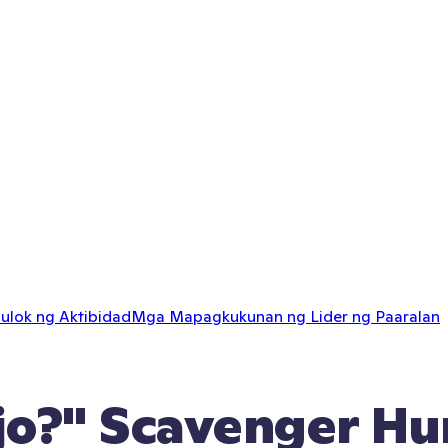
ulok ng Aktibidad
Mga Mapagkukunan ng Lider ng Paaralan
jo?" Scavenger Hu