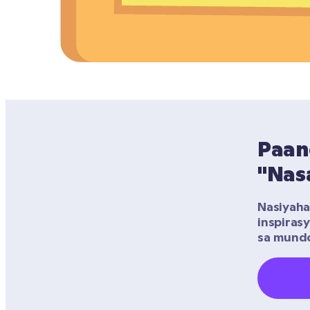
Paan
"Nas
Nasiyaha
inspiras
sa mundo