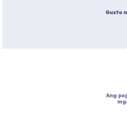
Gusto m
Ang pa
mga