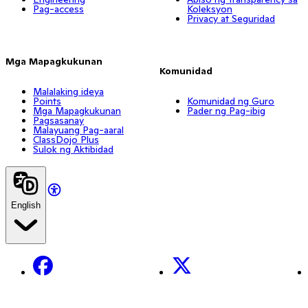
Pag-access
Koleksyon
Privacy at Seguridad
Mga Mapagkukunan
Komunidad
Malalaking ideya
Points
Komunidad ng Guro
Mga Mapagkukunan
Pader ng Pag-ibig
Pagsasanay
Malayuang Pag-aaral
ClassDojo Plus
Sulok ng Aktibidad
English
Facebook
X