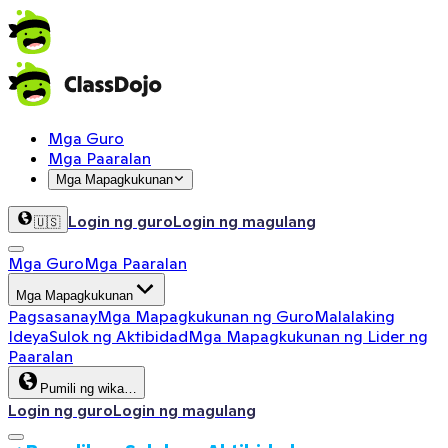
Mga Guro
Mga Paaralan
Mga Mapagkukunan
Login ng guro
Login ng magulang
🇺🇸
Mga Guro
Mga Paaralan
Mga Mapagkukunan
Pagsasanay
Mga Mapagkukunan ng Guro
Malalaking
Ideya
Sulok ng Aktibidad
Mga Mapagkukunan ng Lider ng
Paaralan
Pumili ng wika…
Login ng guro
Login ng magulang