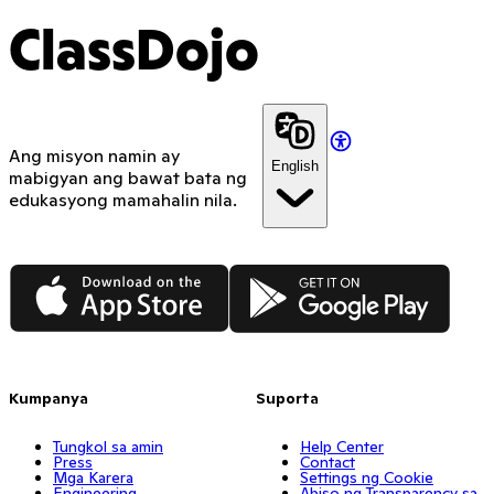
ClassDojo
Ang misyon namin ay
English
mabigyan ang bawat bata ng
edukasyong mamahalin nila.
App Store
Google Play
Kumpanya
Suporta
Tungkol sa amin
Help Center
Press
Contact
Mga Karera
Settings ng Cookie
Engineering
Abiso ng Transparency sa