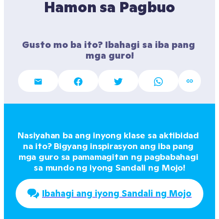
Hamon sa Pagbuo
Gusto mo ba ito? Ibahagi sa iba pang 
mga guro!
Nasiyahan ba ang inyong klase sa aktibidad 
na ito? Bigyang inspirasyon ang iba pang 
mga guro sa pamamagitan ng pagbabahagi 
sa mundo ng iyong Sandali ng Mojo!
Ibahagi ang iyong Sandali ng Mojo