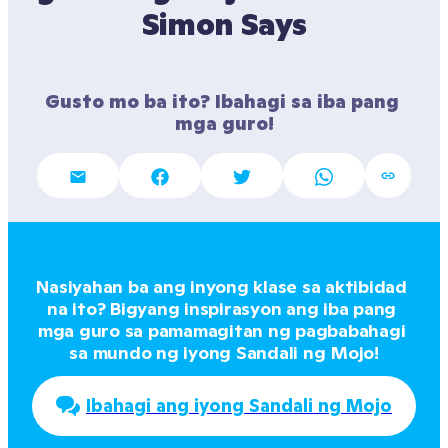
Simon Says
Gusto mo ba ito? Ibahagi sa iba pang 
mga guro!
Nasiyahan ba ang inyong klase sa aktibidad 
na ito? Bigyang inspirasyon ang iba pang 
mga guro sa pamamagitan ng pagbabahagi 
sa mundo ng iyong Sandali ng Mojo!
Ibahagi ang iyong Sandali ng Mojo