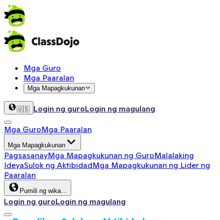
Mga Guro
Mga Paaralan
Mga Mapagkukunan
Login ng guro
Login ng magulang
🇺🇸
Mga Guro
Mga Paaralan
Mga Mapagkukunan
Pagsasanay
Mga Mapagkukunan ng Guro
Malalaking
Ideya
Sulok ng Aktibidad
Mga Mapagkukunan ng Lider ng
Paaralan
Pumili ng wika…
Login ng guro
Login ng magulang