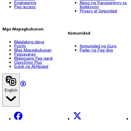
Engineering
Abiso ng Transparency sa
Pag-access
Koleksyon
Privacy at Seguridad
Mga Mapagkukunan
Komunidad
Malalaking ideya
Points
Komunidad ng Guro
Mga Mapagkukunan
Pader ng Pag-ibig
Pagsasanay
Malayuang Pag-aaral
ClassDojo Plus
Sulok ng Aktibidad
English
Facebook
X