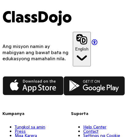
ClassDojo
Ang misyon namin ay
English
mabigyan ang bawat bata ng
edukasyong mamahalin nila.
App Store
Google Play
Kumpanya
Suporta
Tungkol sa amin
Help Center
Press
Contact
Mga Karera
Settings ng Cookie