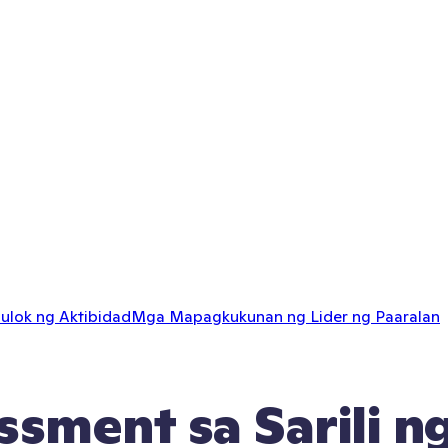
ulok ng Aktibidad
Mga Mapagkukunan ng Lider ng Paaralan
sment sa Sarili ng