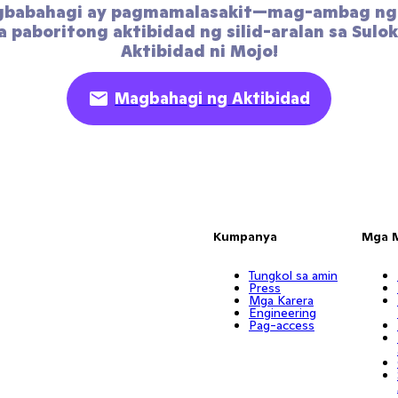
gbabahagi ay pagmamalasakit—mag-ambag ng 
 paboritong aktibidad ng silid-aralan sa Sulok
Aktibidad ni Mojo!
Magbahagi ng Aktibidad
Kumpanya
Mga 
Tungkol sa amin
Press
Mga Karera
Engineering
Pag-access