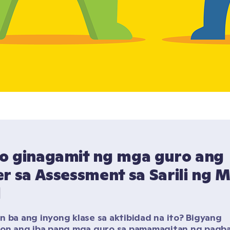
o ginagamit ng mga guro ang 
r sa Assessment sa Sarili ng 
l
n ba ang inyong klase sa aktibidad na ito? Bigyang 
yon ang iba pang mga guro sa pamamagitan ng pagba