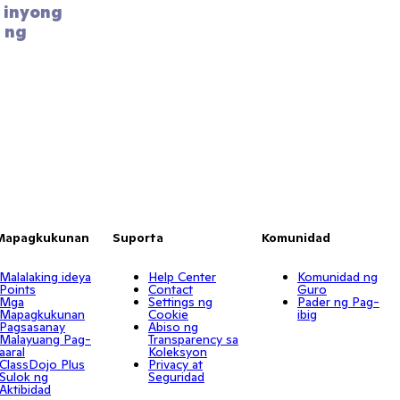
inyong 
 ng 
Mapagkukunan
Suporta
Komunidad
Malalaking ideya
Help Center
Komunidad ng
Points
Contact
Guro
Mga
Settings ng
Pader ng Pag-
Mapagkukunan
Cookie
ibig
Pagsasanay
Abiso ng
Malayuang Pag-
Transparency sa
aaral
Koleksyon
ClassDojo Plus
Privacy at
Sulok ng
Seguridad
Aktibidad