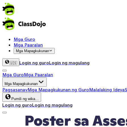
Mga Guro
Mga Paaralan
Mga Mapagkukunan
Login ng guro
Login ng magulang
🇺🇸
Mga Guro
Mga Paaralan
Mga Mapagkukunan
Pagsasanay
Mga Mapagkukunan ng Guro
Malalaking Ideya
S
Pumili ng wika…
Login ng guro
Login ng magulang
Poster sa Asses