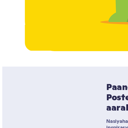
Paan
Poste
aara
Nasiyaha
inspiras