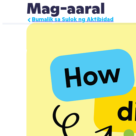
Mag-aaral
Bumalik sa Sulok ng Aktibidad