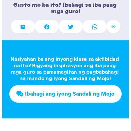
Gusto mo ba ito? Ibahagi sa iba pang 
mga guro!
Nasiyahan ba ang inyong klase sa aktibidad 
na ito? Bigyang inspirasyon ang iba pang 
mga guro sa pamamagitan ng pagbabahagi 
sa mundo ng iyong Sandali ng Mojo!
Ibahagi ang iyong Sandali ng Mojo