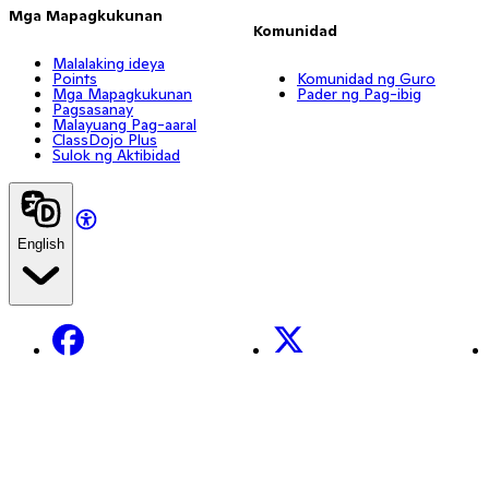
Mga Mapagkukunan
Komunidad
Malalaking ideya
Points
Komunidad ng Guro
Mga Mapagkukunan
Pader ng Pag-ibig
Pagsasanay
Malayuang Pag-aaral
ClassDojo Plus
Sulok ng Aktibidad
English
Facebook
X