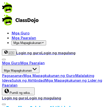
Mga Guro
Mga Paaralan
Mga Mapagkukunan
Login ng guro
Login ng magulang
🇺🇸
Mga Guro
Mga Paaralan
Mga Mapagkukunan
Pagsasanay
Mga Mapagkukunan ng Guro
Malalaking
Ideya
Sulok ng Aktibidad
Mga Mapagkukunan ng Lider ng
Paaralan
Pumili ng wika…
Login ng guro
Login ng magulang