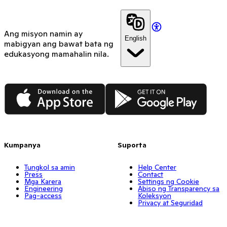
Ang misyon namin ay
English
mabigyan ang bawat bata ng
edukasyong mamahalin nila.
App Store
Google Play
Kumpanya
Suporta
Tungkol sa amin
Help Center
Press
Contact
Mga Karera
Settings ng Cookie
Engineering
Abiso ng Transparency sa
Pag-access
Koleksyon
Privacy at Seguridad