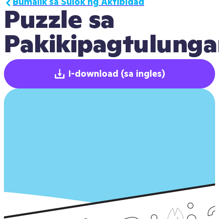
Bumalik sa Sulok ng Aktibidad
Puzzle sa 
Pakikipagtulunga
I-download
(sa ingles)