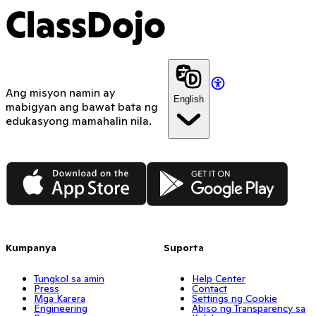
ClassDojo
Ang misyon namin ay
English
mabigyan ang bawat bata ng
edukasyong mamahalin nila.
App Store
Google Play
Kumpanya
Suporta
Tungkol sa amin
Help Center
Press
Contact
Mga Karera
Settings ng Cookie
Engineering
Abiso ng Transparency sa