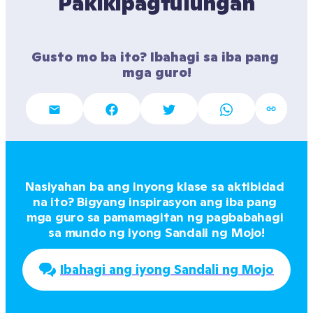
Pakikipagtulungan
Gusto mo ba ito? Ibahagi sa iba pang 
mga guro!
Nasiyahan ba ang inyong klase sa aktibidad 
na ito? Bigyang inspirasyon ang iba pang 
mga guro sa pamamagitan ng pagbabahagi 
sa mundo ng iyong Sandali ng Mojo!
Ibahagi ang iyong Sandali ng Mojo