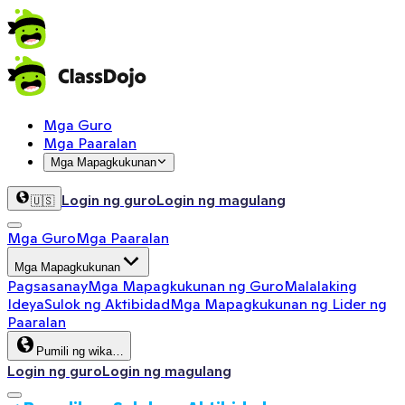
Mga Guro
Mga Paaralan
Mga Mapagkukunan
Login ng guro
Login ng magulang
🇺🇸
Mga Guro
Mga Paaralan
Mga Mapagkukunan
Pagsasanay
Mga Mapagkukunan ng Guro
Malalaking
Ideya
Sulok ng Aktibidad
Mga Mapagkukunan ng Lider ng
Paaralan
Pumili ng wika…
Login ng guro
Login ng magulang