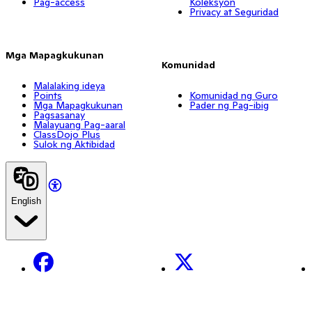
Pag-access
Koleksyon
Privacy at Seguridad
Mga Mapagkukunan
Komunidad
Malalaking ideya
Points
Komunidad ng Guro
Mga Mapagkukunan
Pader ng Pag-ibig
Pagsasanay
Malayuang Pag-aaral
ClassDojo Plus
Sulok ng Aktibidad
English
Facebook
X