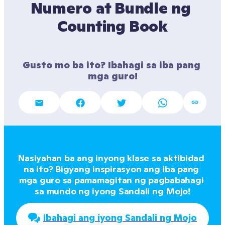
Numero at Bundle ng 
Counting Book
Gusto mo ba ito? Ibahagi sa iba pang 
mga guro!
Nasiyahan ba ang inyong klase sa aktibidad 
na ito? Bigyang inspirasyon ang iba pang 
mga guro sa pamamagitan ng pagbabahagi 
sa mundo ng iyong Sandali ng Mojo!
Ibahagi ang iyong Sandali ng Mojo