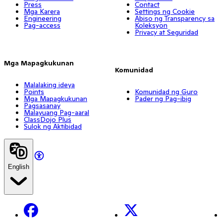
Press
Contact
Mga Karera
Settings ng Cookie
Engineering
Abiso ng Transparency sa
Pag-access
Koleksyon
Privacy at Seguridad
Mga Mapagkukunan
Komunidad
Malalaking ideya
Points
Komunidad ng Guro
Mga Mapagkukunan
Pader ng Pag-ibig
Pagsasanay
Malayuang Pag-aaral
ClassDojo Plus
Sulok ng Aktibidad
English
Facebook
X