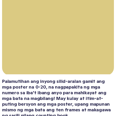
Palamutihan ang inyong silid-aralan gamit ang 
mga poster na 0-20, na nagpapakita ng mga 
numero sa iba't ibang anyo para mahikayat ang 
mga bata na magbilang! May kulay at itim-at-
puting bersyon ang mga poster, upang mapunan 
mismo ng mga bata ang ten frames at makagawa 
ng sarili nilang counting book.