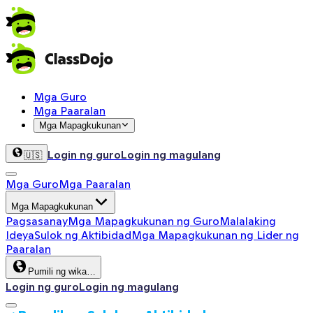
Mga Guro
Mga Paaralan
Mga Mapagkukunan
Login ng guro
Login ng magulang
🇺🇸
Mga Guro
Mga Paaralan
Mga Mapagkukunan
Pagsasanay
Mga Mapagkukunan ng Guro
Malalaking
Ideya
Sulok ng Aktibidad
Mga Mapagkukunan ng Lider ng
Paaralan
Pumili ng wika…
Login ng guro
Login ng magulang